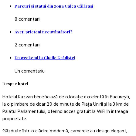
Parcuri şi statui din zona Calea Călăraşi
8 comentarii
Aveţi prieteni necuvântători?
2 comentarii
Un weekend la Cheile Grădiştei
Un comentariu
Despre hotel
Hotelul Razvan beneficiază de o locație excelentă în București,
la o plimbare de doar 20 de minute de Piața Unirii și la 3 km de
Palatul Parlamentului, oferind acces gratuit la WiFi în întreaga
proprietate.
Găzduite într-o clădire modernă, camerele au design elegant,