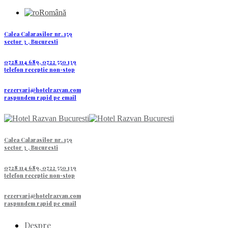
Română
Calea Calarasilor nr. 159
sector 3 , Bucuresti
0728 114 689, 0722 550 139
telefon receptie non-stop
rezervari@hotelrazvan.com
raspundem rapid pe email
Calea Calarasilor nr. 159
sector 3 , Bucuresti
0728 114 689, 0722 550 139
telefon receptie non-stop
rezervari@hotelrazvan.com
raspundem rapid pe email
Despre