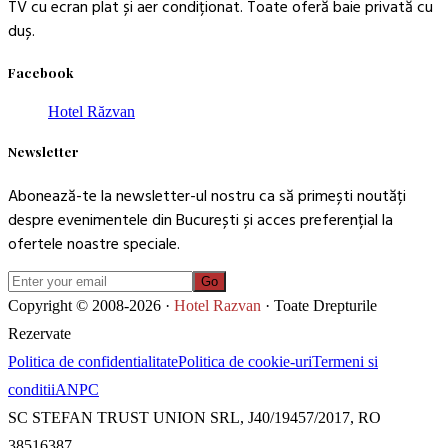
TV cu ecran plat și aer condiționat. Toate oferă baie privată cu
duș.
Facebook
Hotel Răzvan
Newsletter
Abonează-te la newsletter-ul nostru ca să primești noutăți
despre evenimentele din București și acces preferențial la
ofertele noastre speciale.
Go
Copyright © 2008-2026 ·
Hotel Razvan
· Toate Drepturile
Rezervate
Politica de confidentialitate
Politica de cookie-uri
Termeni si
conditii
ANPC
SC STEFAN TRUST UNION SRL, J40/19457/2017, RO
38516387