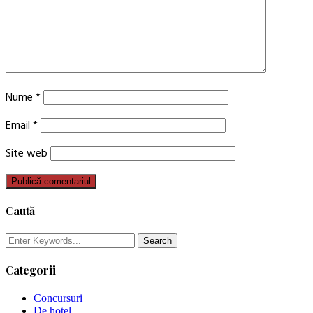
Nume
*
Email
*
Site web
Caută
Categorii
Concursuri
De hotel