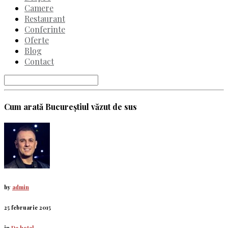
Camere
Restaurant
Conferinte
Oferte
Blog
Contact
Cum arată Bucureştiul văzut de sus
by
admin
25 februarie 2015
in
De hotel