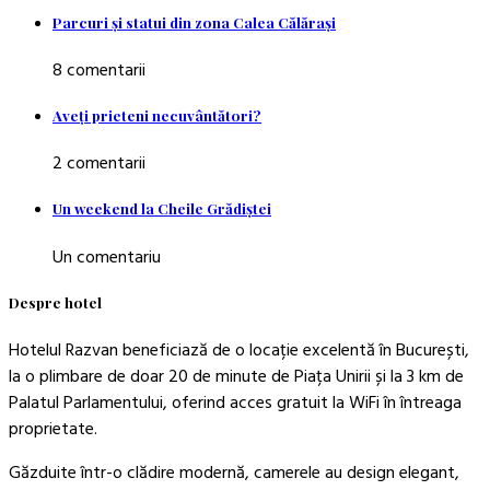
Parcuri şi statui din zona Calea Călăraşi
8 comentarii
Aveţi prieteni necuvântători?
2 comentarii
Un weekend la Cheile Grădiştei
Un comentariu
Despre hotel
Hotelul Razvan beneficiază de o locație excelentă în București,
la o plimbare de doar 20 de minute de Piața Unirii și la 3 km de
Palatul Parlamentului, oferind acces gratuit la WiFi în întreaga
proprietate.
Găzduite într-o clădire modernă, camerele au design elegant,