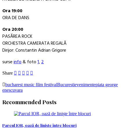
Ora 19:00
ORA DE DANS
Ora 20:00
PASĂREA ROCK
ORCHESTRA CAMERATA REGALĂ
Dirijor: Constantin Adrian Grigore
surse
info
& foto
1
,
2
Share
bucharest music film festival
Bucuresti
evenimente
piata george
enescu
vara
Recommended Posts
Parcul IOR, oază de liniște între blocuri