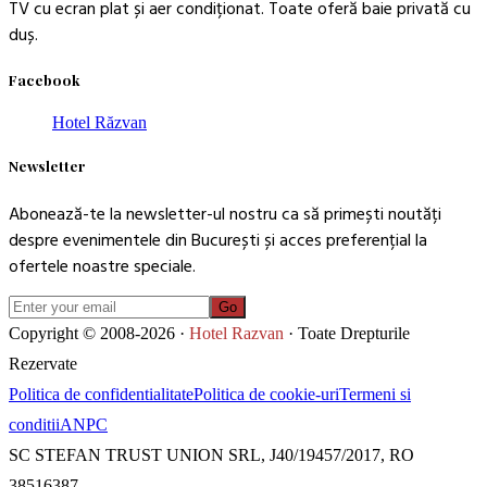
TV cu ecran plat și aer condiționat. Toate oferă baie privată cu
duș.
Facebook
Hotel Răzvan
Newsletter
Abonează-te la newsletter-ul nostru ca să primești noutăți
despre evenimentele din București și acces preferențial la
ofertele noastre speciale.
Go
Copyright © 2008-2026 ·
Hotel Razvan
· Toate Drepturile
Rezervate
Politica de confidentialitate
Politica de cookie-uri
Termeni si
conditii
ANPC
SC STEFAN TRUST UNION SRL, J40/19457/2017, RO
38516387