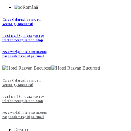
Română
Calea Calarasilor nr. 159
sector 3 , Bucuresti
0728 114 689, 0722 550 139
telefon receptie non-stop
rezervari@hotelrazvan.com
raspundem rapid pe email
Calea Calarasilor nr. 159
sector 3 , Bucuresti
0728 114 689, 0722 550 139
telefon receptie non-stop
rezervari@hotelrazvan.com
raspundem rapid pe email
Despre