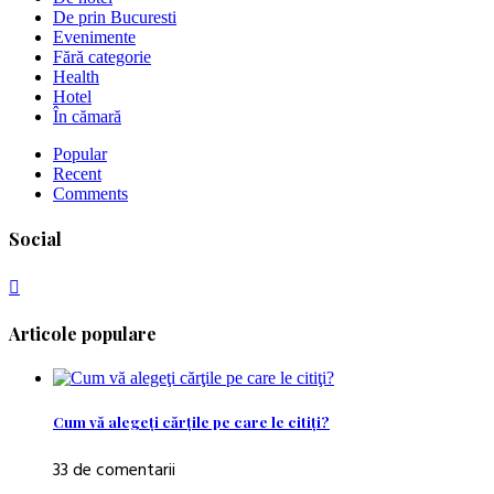
De prin Bucuresti
Evenimente
Fără categorie
Health
Hotel
În cămară
Popular
Recent
Comments
Social
Articole populare
Cum vă alegeţi cărţile pe care le citiţi?
33 de comentarii