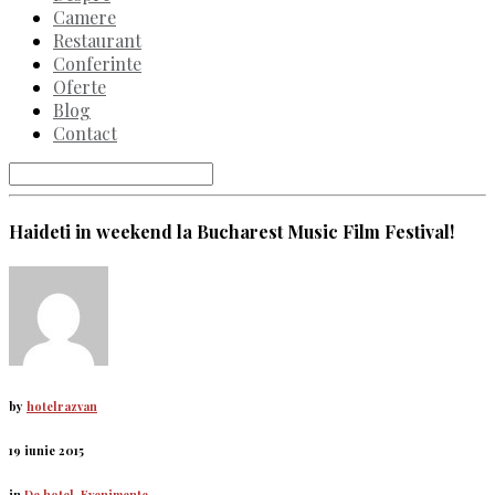
Camere
Restaurant
Conferinte
Oferte
Blog
Contact
Haideti in weekend la Bucharest Music Film Festival!
by
hotelrazvan
19 iunie 2015
in
De hotel
,
Evenimente