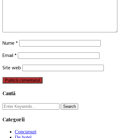
Nume
*
Email
*
Site web
Caută
Categorii
Concursuri
De hotel