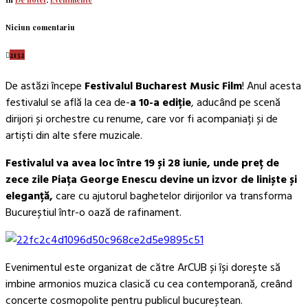
Niciun comentariu
2132
De astăzi începe
Festivalul Bucharest Music Film
! Anul acesta
festivalul se află la cea de-
a 10-a ediție
, aducând pe scenă
dirijori și orchestre cu renume, care vor fi acompaniați și de
artiști din alte sfere muzicale.
Festivalul va avea loc între 19 și 28 iunie, unde preț de
zece zile Piața George Enescu devine un izvor de liniște și
eleganță,
care cu ajutorul baghetelor dirijorilor va transforma
Bucureștiul într-o oază de rafinament.
Evenimentul este organizat de către ArCUB și își dorește să
imbine armonios muzica clasică cu cea contemporană, creând
concerte cosmopolite pentru publicul bucureștean.