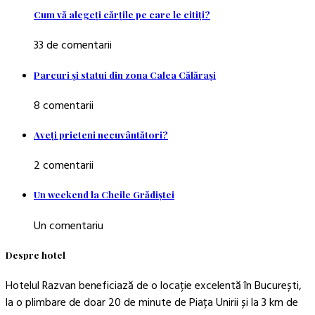
Cum vă alegeţi cărţile pe care le citiţi?
33 de comentarii
Parcuri şi statui din zona Calea Călăraşi
8 comentarii
Aveţi prieteni necuvântători?
2 comentarii
Un weekend la Cheile Grădiştei
Un comentariu
Despre hotel
Hotelul Razvan beneficiază de o locație excelentă în București,
la o plimbare de doar 20 de minute de Piața Unirii și la 3 km de