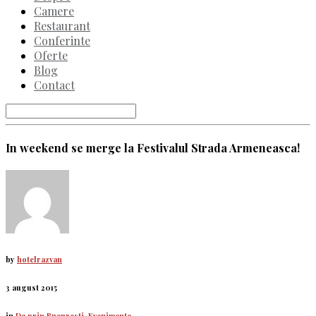
Camere
Restaurant
Conferinte
Oferte
Blog
Contact
In weekend se merge la Festivalul Strada Armeneasca!
by
hotelrazvan
3 august 2015
in
De prin Bucuresti
,
Evenimente