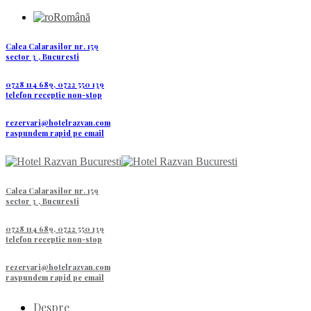
Română
Calea Calarasilor nr. 159
sector 3 , Bucuresti
0728 114 689, 0722 550 139
telefon receptie non-stop
rezervari@hotelrazvan.com
raspundem rapid pe email
Calea Calarasilor nr. 159
sector 3 , Bucuresti
0728 114 689, 0722 550 139
telefon receptie non-stop
rezervari@hotelrazvan.com
raspundem rapid pe email
Despre