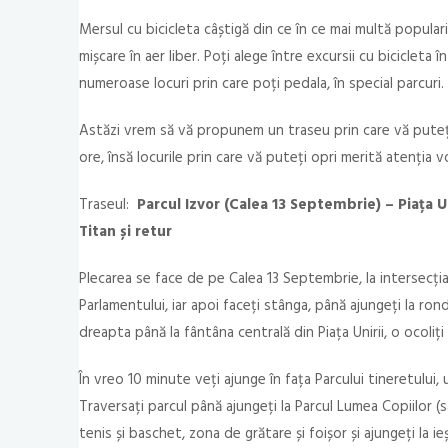
Mersul cu bicicleta câștigă din ce în ce mai multă popularit
mișcare în aer liber. Poți alege între excursii cu bicicleta 
numeroase locuri prin care poți pedala, în special parcuri.
Astăzi vrem să vă propunem un traseu prin care vă puteți
ore, însă locurile prin care vă puteți opri merită atenția 
Traseul:
Parcul Izvor (Calea 13 Septembrie) – Piața U
Titan și retur
Plecarea se face de pe Calea 13 Septembrie, la intersecția
Parlamentului, iar apoi faceți stânga, până ajungeți la rond
dreapta până la fântâna centrală din Piața Unirii, o ocoliți
În vreo 10 minute veți ajunge în fața Parcului tineretului, 
Traversați parcul până ajungeți la Parcul Lumea Copiilor (s
tenis și baschet, zona de grătare și foișor și ajungeți la ieș