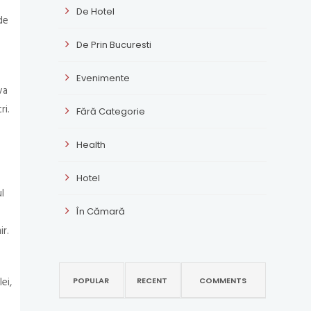
De Hotel
de
De Prin Bucuresti
Evenimente
va
ri.
Fără Categorie
Health
Hotel
l
În Cămară
ir.
ei,
POPULAR
RECENT
COMMENTS