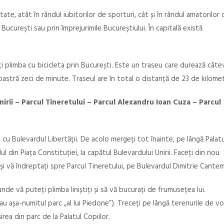
ate, atât în rândul iubitorilor de sporturi, cât și în rândul amatorilor 
în București sau prin împrejurimile Bucureștiului. În capitală există
 plimba cu bicicleta prin București. Este un traseu care durează câte
voastră zeci de minute. Traseul are în total o distanță de 23 de kilomet
nirii – Parcul Tineretului – Parcul Alexandru Ioan Cuza – Parcul
 cu Bulevardul Libertății. De acolo mergeți tot înainte, pe lângă Palatu
ul din Piața Constituției, la capătul Bulevardului Unirii. Faceți din nou
 și vă îndreptați spre Parcul Tineretului, pe Bulevardul Dimitrie Cantem
unde vă puteți plimba liniștiți și să vă bucurați de frumusețea lui.
au așa-numitul parc „al lui Piedone”). Treceți pe lângă terenurile de vol
irea din parc de la Palatul Copiilor.