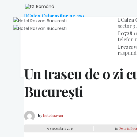
Română
Calea Calarasilor nr. 159
Calea C
sector 3 , Bucuresti
sector 3 
0728 11
telefon 
rezerv
raspund
DESP
Un traseu de o zi c
București
by
hotelrazvan
9 septembrie 2015
in
De prin Bucu