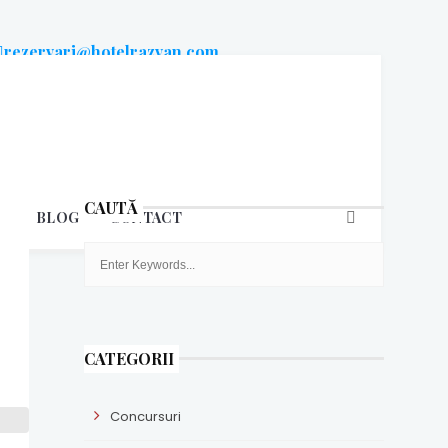
rezervari@hotelrazvan.com
raspundem rapid pe email
CAUTĂ
E
BLOG
CONTACT
CATEGORII
Concursuri