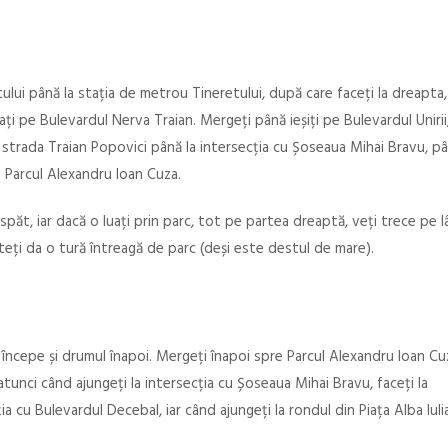
ului până la stația de metrou Tineretului, după care faceți la dreapta
rați pe Bulevardul Nerva Traian. Mergeți până ieșiți pe Bulevardul Unirii,
pe strada Traian Popovici până la intersecția cu Șoseaua Mihai Bravu, p
a Parcul Alexandru Ioan Cuza.
păt, iar dacă o luați prin parc, tot pe partea dreaptă, veți trece pe 
uteți da o tură întreagă de parc (deși este destul de mare).
 începe și drumul înapoi. Mergeți înapoi spre Parcul Alexandru Ioan Cuz
tunci când ajungeți la intersecția cu Șoseaua Mihai Bravu, faceți la
a cu Bulevardul Decebal, iar când ajungeți la rondul din Piața Alba Iuli