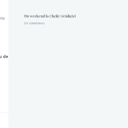
Un weekend la Cheile Grădiştei
icu
Un comentariu
eu de