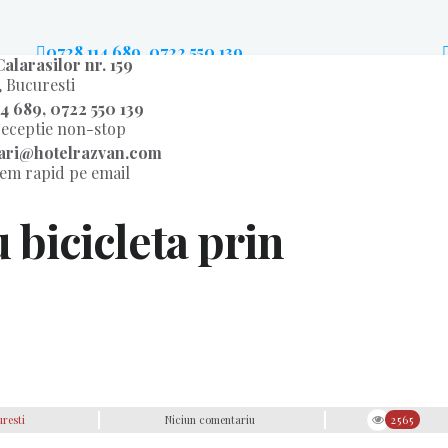
0728 114 689, 0722 550 139
alarasilor nr. 159
telefon receptie non-stop
, Bucuresti
4 689, 0722 550 139
receptie non-stop
ari@hotelrazvan.com
em rapid pe email
RE
CAMERE
RESTAURANT
CONFERINTE
OFERT
u bicicleta prin
resti
Niciun comentariu
2565