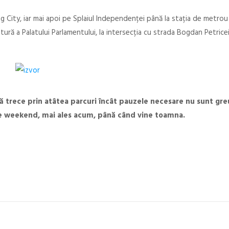
ng City, iar mai apoi pe Splaiul Independenței până la stația de metrou
 latură a Palatului Parlamentului, la intersecția cu strada Bogdan Petrice
nsă trece prin atâtea parcuri încât pauzele necesare nu sunt gr
 de weekend, mai ales acum, până când vine toamna.