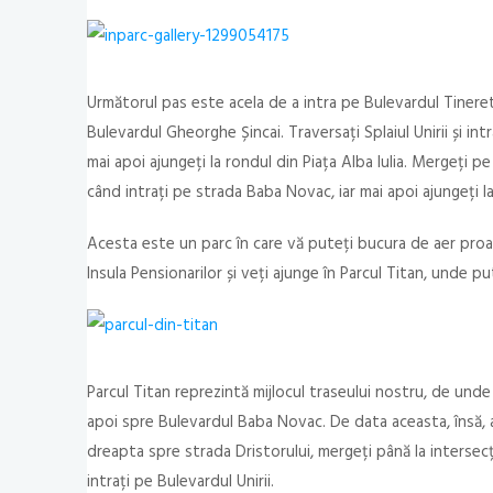
Următorul pas este acela de a intra pe Bulevardul Tineret
Bulevardul Gheorghe Șincai. Traversați Splaiul Unirii și int
mai apoi ajungeți la rondul din Piața Alba Iulia. Mergeți 
când intrați pe strada Baba Novac, iar mai apoi ajungeți l
Acesta este un parc în care vă puteți bucura de aer proas
Insula Pensionarilor și veți ajunge în Parcul Titan, unde p
Parcul Titan reprezintă mijlocul traseului nostru, de unde
apoi spre Bulevardul Baba Novac. De data aceasta, însă, a
dreapta spre strada Dristorului, mergeți până la intersecți
intrați pe Bulevardul Unirii.