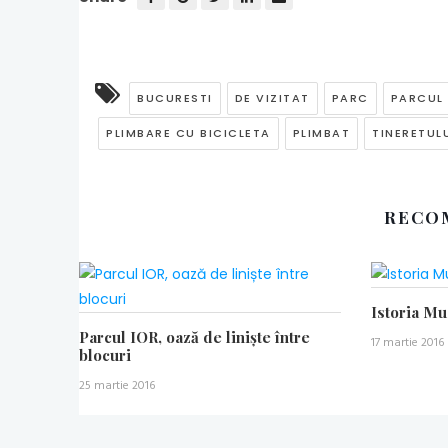
BUCURESTI
DE VIZITAT
PARC
PARCUL
PLIMBARE CU BICICLETA
PLIMBAT
TINERETUL
RECO
Istoria M
Parcul IOR, oază de liniște între
17 martie 2016
blocuri
25 martie 2016