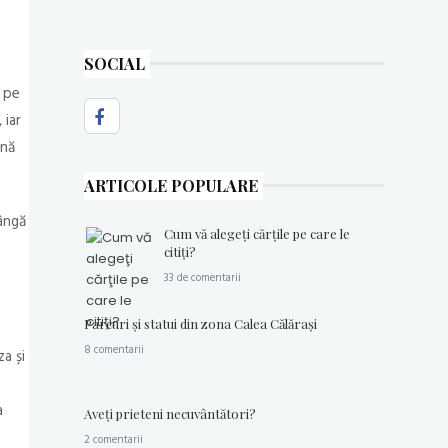
SOCIAL
, pe
 iar
ână
ARTICOLE POPULARE
lângă
Cum vă alegeţi cărţile pe care le
citiţi?
33 de comentarii
Parcuri şi statui din zona Calea Călăraşi
8 comentarii
a și
a
Aveţi prieteni necuvântători?
2 comentarii