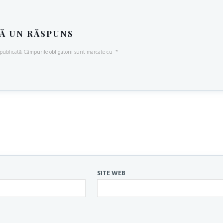
Ă UN RĂSPUNS
publicată.
Câmpurile obligatorii sunt marcate cu
*
SITE WEB