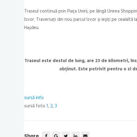
Traseul continuă prin Piața Unirii, pe lângă Unirea Shoppi
Izvor. Traversați din nou parcul Izvor și ieșiți pe cealaltă
Hașdeu.
Traseul este destul de lung, are 23 de kilometri, î
obținut. Este potrivit pentru o zi
sursă info
sursă foto
1
,
2
,
3
Share