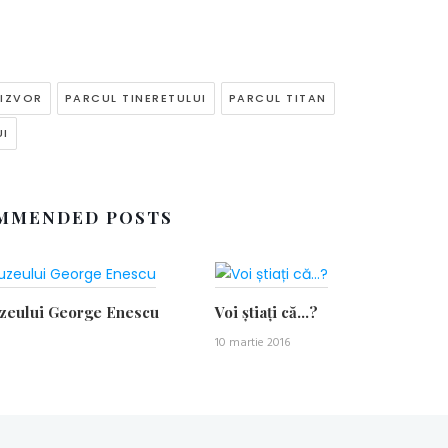
 IZVOR
PARCUL TINERETULUI
PARCUL TITAN
UI
MMENDED POSTS
uzeului George Enescu
Voi știați că…?
10 martie 2016