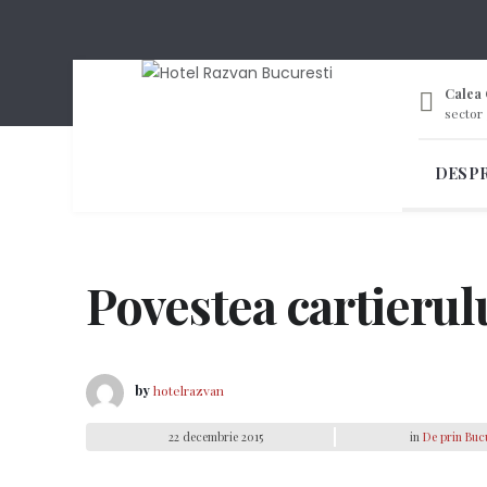
Calea 
sector 
DESP
Povestea cartierul
by
hotelrazvan
22 decembrie 2015
in
De prin Buc