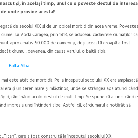
noscut și, în același timp, unul cu o poveste destul de interesa
ă de unde provine acesta?
e legată de secolul XIX și de un obicei morbid din acea vreme. Poveste
 ciumei lui Vodă Caragea, prin 1813, se aduceau cadavrele ciumaților ca
 murit aproximativ 50.000 de oameni și, deși această groapă a fost
decât drumul, devenea, din cauza varului, o baltă albă.
 mai este atât de morbidă. Pe la începutul secolului XX era amplasată
cal era și un teren mare și mlăștinos, unde se strângea apa atunci când
a răpid, rămânând acolo destul de mult timp. Se spune că atunci când e
ând impresia unei întinderi albe. Astfel că, cârciumarul a hotărât să
 „Titan”, care a fost construită la începutul secolului XX.