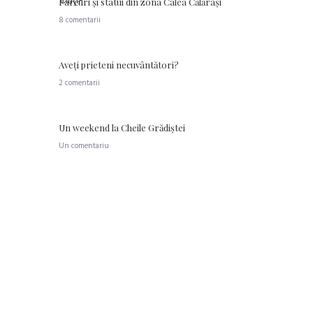
Parcuri şi statui din zona Calea Călăraşi
8 comentarii
Aveţi prieteni necuvântători?
2 comentarii
Un weekend la Cheile Grădiştei
Un comentariu