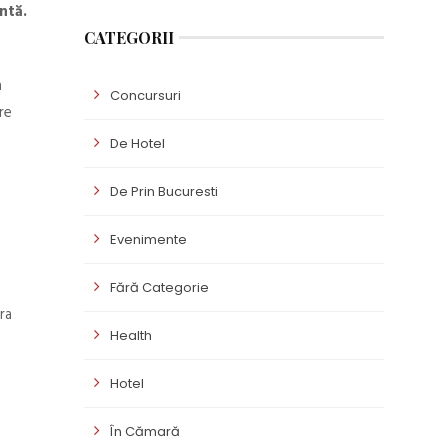
ntă.
CATEGORII
a
Concursuri
re
De Hotel
De Prin Bucuresti
Evenimente
Fără Categorie
ra
Health
Hotel
În Cămară