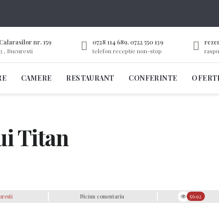
Calarasilor nr. 159
0728 114 689, 0722 550 139
reze
3 , Bucuresti
telefon receptie non-stop
raspu
RE
CAMERE
RESTAURANT
CONFERINTE
OFERT
ui Titan
uresti
Niciun comentariu
5692