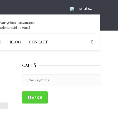
ROMÂNĂ
rvari@hotelrazvan.com
ndem rapid pe email
E
BLOG
CONTACT
CAUTĂ