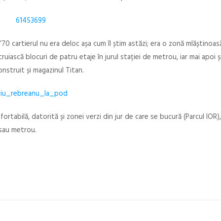
’70 cartierul nu era deloc așa cum îl știm astăzi; era o zonă mlăștinoasă
ruiască blocuri de patru etaje în jurul stației de metrou, iar mai apoi ș
onstruit și magazinul Titan.
fortabilă, datorită și zonei verzi din jur de care se bucură (Parcul IOR)
B sau metrou.