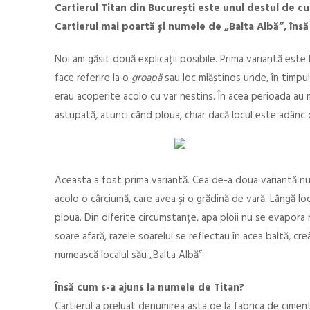
Cartierul Titan din București este unul destul de cu
Cartierul mai poartă și numele de „Balta Albă”, îns
Noi am găsit două explicații posibile. Prima variantă est
face referire la o
groapă
sau loc mlăștinos unde, în timpul
erau acoperite acolo cu var nestins. În acea perioada au
astupată, atunci când ploua, chiar dacă locul este adânc 
Aceasta a fost prima variantă. Cea de-a doua variantă nu
acolo o cârciumă, care avea și o grădină de vară. Lângă lo
ploua. Din diferite circumstanțe, apa ploii nu se evapor
soare afară, razele soarelui se reflectau în acea baltă, cre
numească localul său „Balta Albă”.
Însă cum s-a ajuns la numele de Titan?
Cartierul a preluat denumirea asta de la fabrica de ciment