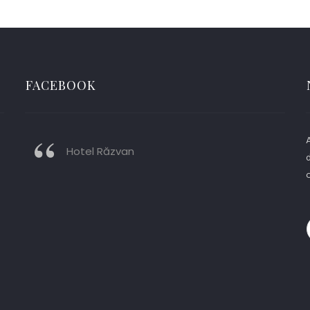
FACEBOOK
A
Hotel Răzvan
d
o