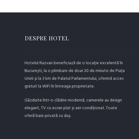
DESPRE HOTEL
Hotelul Razvan beneficiază de o locație excelentă în
București, la o plimbare de doar 20 de minute de Piața
Unirii și la 3 km de Palatul Parlamentului, oferind acces
gratuit la WiFi în întreaga proprietate.
Găzduite într-o clădire modernă, camerele au design
elegant, TV cu ecran plat și aer condiționat. Toate
oferă baie privată cu duș.