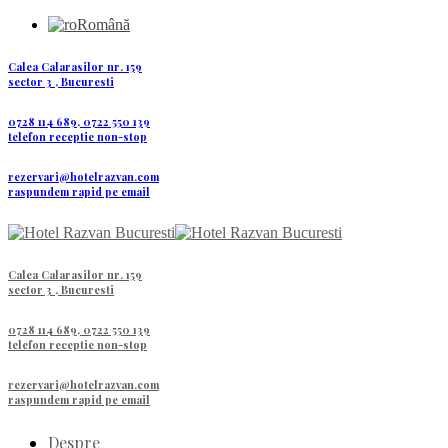
Română
Calea Calarasilor nr. 159
sector 3 , Bucuresti
0728 114 689, 0722 550 139
telefon receptie non-stop
rezervari@hotelrazvan.com
raspundem rapid pe email
Calea Calarasilor nr. 159
sector 3 , Bucuresti
0728 114 689, 0722 550 139
telefon receptie non-stop
rezervari@hotelrazvan.com
raspundem rapid pe email
Despre