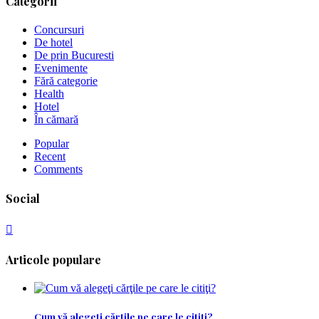
Categorii
Concursuri
De hotel
De prin Bucuresti
Evenimente
Fără categorie
Health
Hotel
În cămară
Popular
Recent
Comments
Social
Articole populare
Cum vă alegeţi cărţile pe care le citiţi?