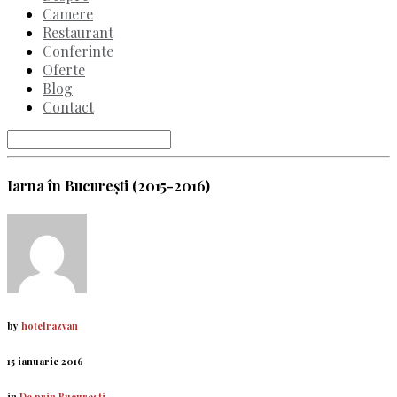
Camere
Restaurant
Conferinte
Oferte
Blog
Contact
Iarna în București (2015-2016)
by
hotelrazvan
15 ianuarie 2016
in
De prin Bucuresti