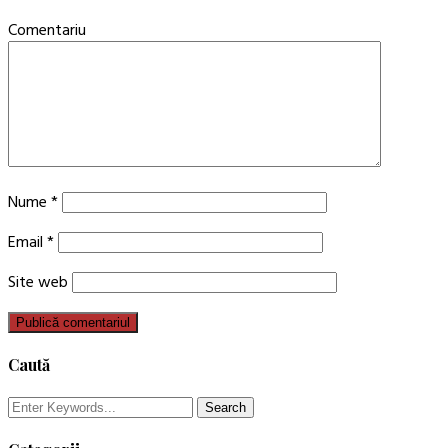
Comentariu
Nume
*
Email
*
Site web
Caută