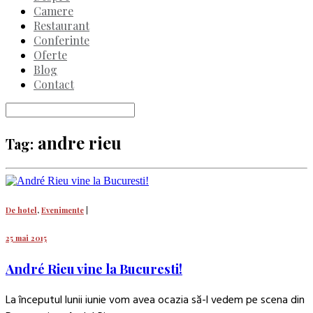
Camere
Restaurant
Conferinte
Oferte
Blog
Contact
andre rieu
Tag:
De hotel
,
Evenimente
|
25 mai 2015
André Rieu vine la Bucuresti!
La începutul lunii iunie vom avea ocazia să-l vedem pe scena din