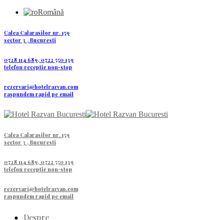
Română
Calea Calarasilor nr. 159
sector 3 , Bucuresti
0728 114 689, 0722 550 139
telefon receptie non-stop
rezervari@hotelrazvan.com
raspundem rapid pe email
Calea Calarasilor nr. 159
sector 3 , Bucuresti
0728 114 689, 0722 550 139
telefon receptie non-stop
rezervari@hotelrazvan.com
raspundem rapid pe email
Despre