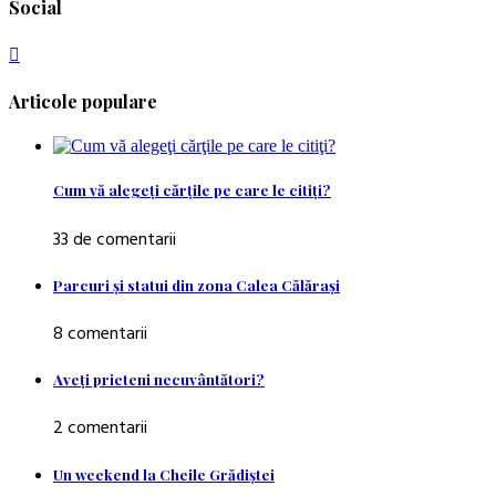
Social
Articole populare
Cum vă alegeţi cărţile pe care le citiţi?
33 de comentarii
Parcuri şi statui din zona Calea Călăraşi
8 comentarii
Aveţi prieteni necuvântători?
2 comentarii
Un weekend la Cheile Grădiştei