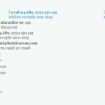
0728 114 689, 0722 550 139
telefon receptie non-stop
alarasilor nr. 159
, Bucuresti
4 689, 0722 550 139
receptie non-stop
ari@hotelrazvan.com
m rapid pe email
e
e
rant
inte
ct