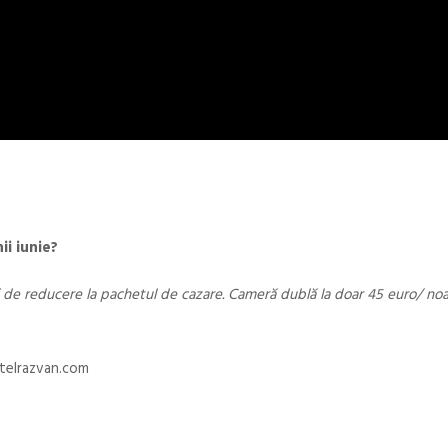
ii iunie?
iați de reducere la pachetul de cazare. Cameră dublă la doar 45 euro/ no
otelrazvan.com