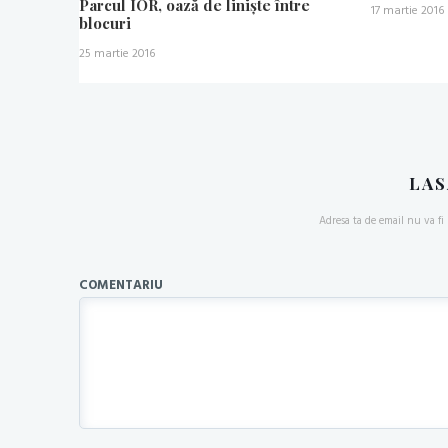
Parcul IOR, oază de liniște între
17 martie 2016
blocuri
25 martie 2016
LAS
Adresa ta de email nu va fi 
COMENTARIU