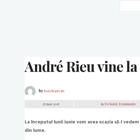
André Rieu vine la
by
hotelrazvan
25 mai 2015
in
De hotel
,
Evenimente
La începutul lunii iunie vom avea ocazia să-l vedem
din lume.