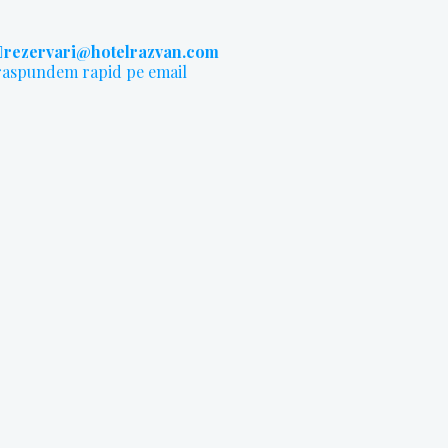
rezervari@hotelrazvan.com
raspundem rapid pe email