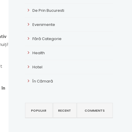
De Prin Bucuresti
Evenimente
ativ
Fără Categorie
uiți!
Health
nt
Hotel
În Cămară
 în
POPULAR
RECENT
COMMENTS