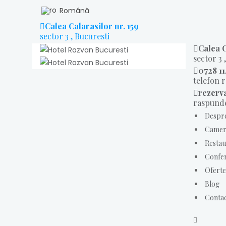
Română
Calea Calarasilor nr. 159
sector 3 , Bucuresti
Calea C
sector 3 
0728 11
telefon 
rezerv
raspunde
Despr
Camer
Restau
Confer
Oferte
Blog
Conta