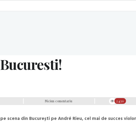
 Bucuresti!
Niciun comentariu
2430
 pe scena din București pe André Rieu, cel mai de succes violon