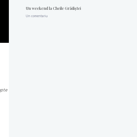
Un weekend la Cheile Grădiştei
Un comentariu
apte