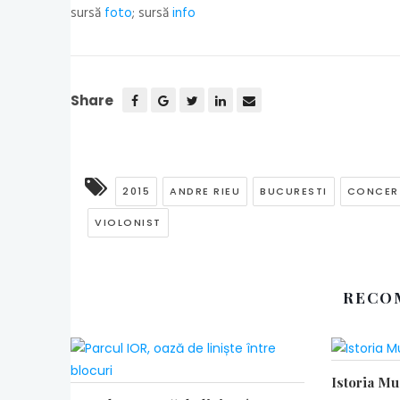
sursă
foto
; sursă
info
Share
2015
ANDRE RIEU
BUCURESTI
CONCER
VIOLONIST
RECO
Istoria M