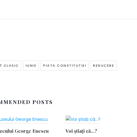
T CLASIC
IUNIE
PIATA CONSTITUTIEI
REDUCERE
MMENDED POSTS
uzeului George Enescu
Voi știați că…?