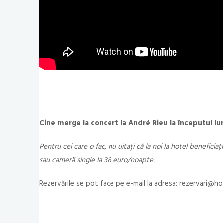
Cine merge la concert la André Rieu la începutul lun
Pentru cei care o fac, nu uitați că la noi la hotel benefic
sau cameră single la 38 euro/noapte.
Rezervările se pot face pe e-mail la adresa: rezervari@h