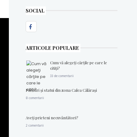
SOCIAL
ARTICOLE POPULARE
Cum vă alegeţi cărţile pe care le
citiţi?
33 de comentarii
Parcuri şi statui din zona Calea Călăraşi
8 comentarii
Aveţi prieteni necuvântători?
2 comentarii