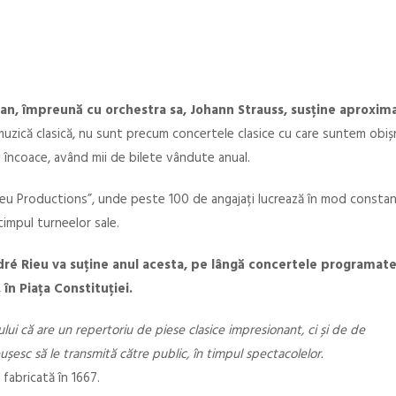
 an, împreună cu orchestra sa, Johann Strauss, susține aproxim
muzică clasică, nu sunt precum concertele clasice cu care suntem obișn
 încoace, având mii de bilete vândute anual.
eu Productions”, unde peste 100 de angajați lucrează în mod consta
timpul turneelor sale.
dré Rieu va suține anul acesta, pe lângă concertele programate
 în Piața Constituției.
lui că are un repertoriu de piese clasice impresionant, ci și de de
ușesc să le transmită către public, în timpul spectacolelor.
fabricată în 1667.