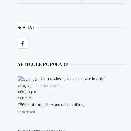
SOCIAL
ARTICOLE POPULARE
Cum vă alegeţi cărţile pe care le citiţi?
33 de comentarii
Parcuri şi statui din zona Calea Călăraşi
8 comentarii
Aveţi prieteni necuvântători?