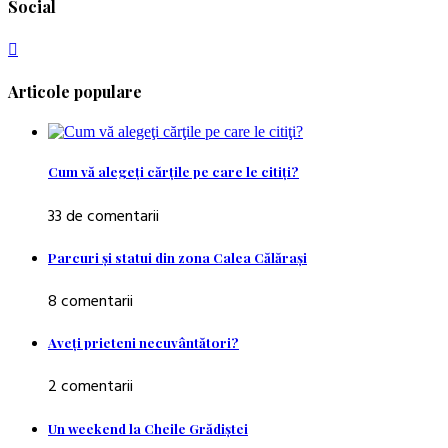
Social
Articole populare
Cum vă alegeţi cărţile pe care le citiţi?
33 de comentarii
Parcuri şi statui din zona Calea Călăraşi
8 comentarii
Aveţi prieteni necuvântători?
2 comentarii
Un weekend la Cheile Grădiştei