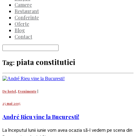
Camere
Restaurant
Conferinte
Oferte
Blog
Contact
piata constitutiei
Tag:
De hotel
,
Evenimente
|
25 mai 2015
André Rieu vine la Bucuresti!
La începutul lunii iunie vom avea ocazia să-l vedem pe scena din