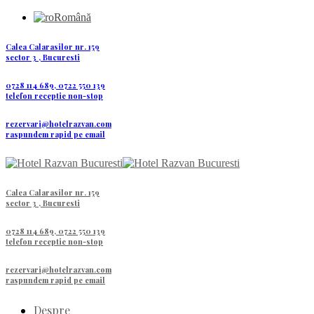
Română
Calea Calarasilor nr. 159
sector 3 , Bucuresti
0728 114 689, 0722 550 139
telefon receptie non-stop
rezervari@hotelrazvan.com
raspundem rapid pe email
Calea Calarasilor nr. 159
sector 3 , Bucuresti
0728 114 689, 0722 550 139
telefon receptie non-stop
rezervari@hotelrazvan.com
raspundem rapid pe email
Despre