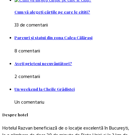
Cum vă alegeţi cărţile pe care le citiţi?
33 de comentarii
Parcuri şi statui din zona Calea Călăraşi
8 comentarii
Aveţi prieteni necuvântători?
2 comentarii
Un weekend la Cheile Grădiştei
Un comentariu
Despre hotel
Hotelul Razvan beneficiază de o locație excelentă în București,
la o plimbare de doar 20 de minute de Piața Unirii și la 3 km de