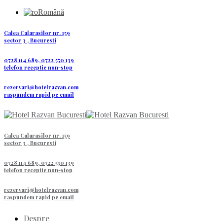
Română
Calea Calarasilor nr. 159
sector 3 , Bucuresti
0728 114 689, 0722 550 139
telefon receptie non-stop
rezervari@hotelrazvan.com
raspundem rapid pe email
Calea Calarasilor nr. 159
sector 3 , Bucuresti
0728 114 689, 0722 550 139
telefon receptie non-stop
rezervari@hotelrazvan.com
raspundem rapid pe email
Despre