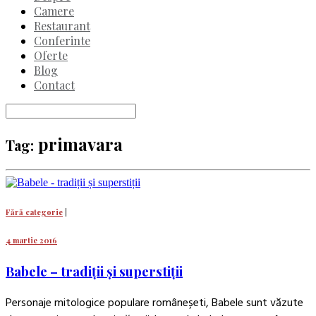
Camere
Restaurant
Conferinte
Oferte
Blog
Contact
primavara
Tag:
Fără categorie
|
4 martie 2016
Babele – tradiții și superstiții
Personaje mitologice populare româneșeti, Babele sunt văzute